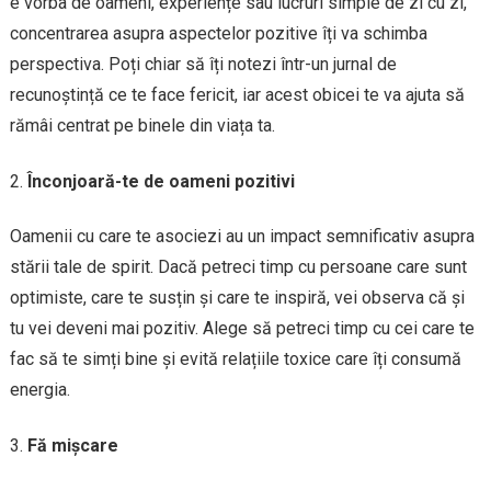
e vorba de oameni, experiențe sau lucruri simple de zi cu zi,
concentrarea asupra aspectelor pozitive îți va schimba
perspectiva. Poți chiar să îți notezi într-un jurnal de
recunoștință ce te face fericit, iar acest obicei te va ajuta să
rămâi centrat pe binele din viața ta.
Înconjoară-te de oameni pozitivi
Oamenii cu care te asociezi au un impact semnificativ asupra
stării tale de spirit. Dacă petreci timp cu persoane care sunt
optimiste, care te susțin și care te inspiră, vei observa că și
tu vei deveni mai pozitiv. Alege să petreci timp cu cei care te
fac să te simți bine și evită relațiile toxice care îți consumă
energia.
Fă mișcare