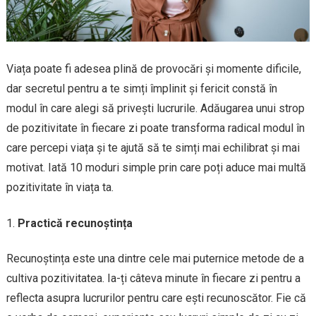
Viața poate fi adesea plină de provocări și momente dificile,
dar secretul pentru a te simți împlinit și fericit constă în
modul în care alegi să privești lucrurile. Adăugarea unui strop
de pozitivitate în fiecare zi poate transforma radical modul în
care percepi viața și te ajută să te simți mai echilibrat și mai
motivat. Iată 10 moduri simple prin care poți aduce mai multă
pozitivitate în viața ta.
Practică recunoștința
Recunoștința este una dintre cele mai puternice metode de a
cultiva pozitivitatea. Ia-ți câteva minute în fiecare zi pentru a
reflecta asupra lucrurilor pentru care ești recunoscător. Fie că