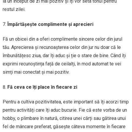
la un început de zi mai pozitiv și îți vor seta tonul pentru
restul zilei.
Împărtășește complimente și aprecieri
Fă un obicei din a oferi complimente sincere celor din jurul
tău. Aprecierea și recunoașterea celor din jur nu doar că le
îmbunătățesc ziua, dar îți aduc și ție o stare de bine. Când îți
exprimi recunoștința față de ceilalți, în mod automat te vei
simți mai conectat și mai pozitiv.
Fă ceva ce îți place în fiecare zi
Pentru a cultiva pozitivitatea, este important să îți acorzi timp
pentru activități care îți aduc bucurie. Fie că este vorba de un
hobby, o plimbare în natură, citirea unei cărți sau gătirea unui
fel de mâncare preferat, găsește câteva momente în fiecare