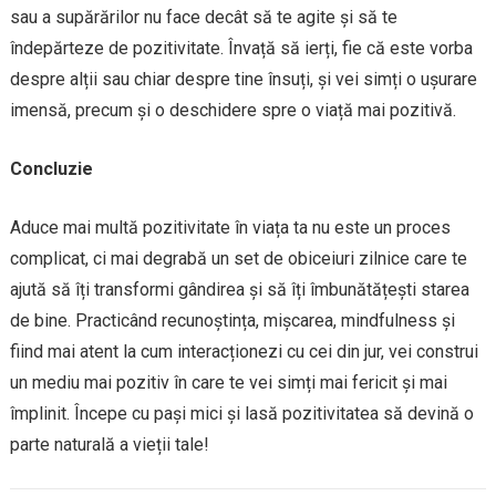
sau a supărărilor nu face decât să te agite și să te
îndepărteze de pozitivitate. Învață să ierți, fie că este vorba
despre alții sau chiar despre tine însuți, și vei simți o ușurare
imensă, precum și o deschidere spre o viață mai pozitivă.
Concluzie
Aduce mai multă pozitivitate în viața ta nu este un proces
complicat, ci mai degrabă un set de obiceiuri zilnice care te
ajută să îți transformi gândirea și să îți îmbunătățești starea
de bine. Practicând recunoștința, mișcarea, mindfulness și
fiind mai atent la cum interacționezi cu cei din jur, vei construi
un mediu mai pozitiv în care te vei simți mai fericit și mai
împlinit. Începe cu pași mici și lasă pozitivitatea să devină o
parte naturală a vieții tale!