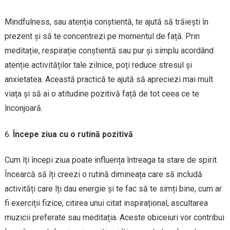
Mindfulness, sau atenția conștientă, te ajută să trăiești în
prezent și să te concentrezi pe momentul de față. Prin
meditație, respirație conștientă sau pur și simplu acordând
atenție activităților tale zilnice, poți reduce stresul și
anxietatea. Această practică te ajută să apreciezi mai mult
viața și să ai o atitudine pozitivă față de tot ceea ce te
înconjoară.
Începe ziua cu o rutină pozitivă
Cum îți începi ziua poate influența întreaga ta stare de spirit.
Încearcă să îți creezi o rutină dimineața care să includă
activități care îți dau energie și te fac să te simți bine, cum ar
fi exerciții fizice, citirea unui citat inspirațional, ascultarea
muzicii preferate sau meditația. Aceste obiceiuri vor contribui