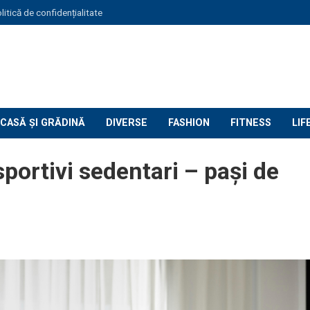
litică de confidențialitate
CASĂ ȘI GRĂDINĂ
DIVERSE
FASHION
FITNESS
LIF
ortivi sedentari – pași de