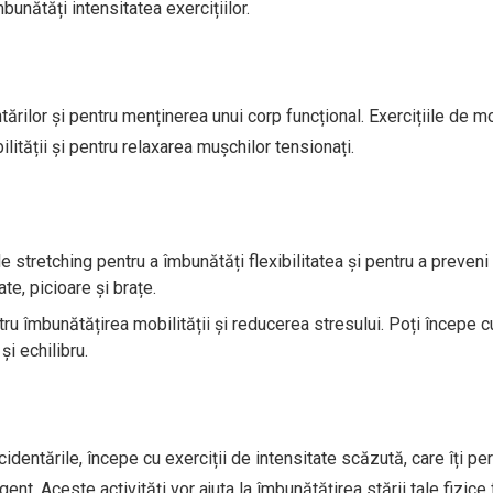
unătăți intensitatea exercițiilor.
rilor și pentru menținerea unui corp funcțional. Exercițiile de mo
lității și pentru relaxarea mușchilor tensionați.
e stretching pentru a îmbunătăți flexibilitatea și pentru a preveni
ate, picioare și brațe.
ru îmbunătățirea mobilității și reducerea stresului. Poți începe c
și echilibru.
identările, începe cu exerciții de intensitate scăzută, care îți pe
nt. Aceste activități vor ajuta la îmbunătățirea stării tale fizice 