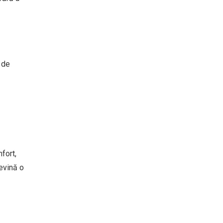
 de
fort,
devină o