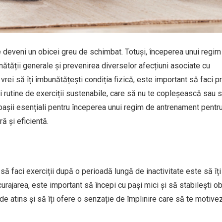
e deveni un obicei greu de schimbat. Totuși, începerea unui regim
nătății generale și prevenirea diverselor afecțiuni asociate cu
 vrei să îți îmbunătățești condiția fizică, este important să faci pr
i rutine de exerciții sustenabile, care să nu te copleșească sau s
 pașii esențiali pentru începerea unui regim de antrenament pentr
ră și eficientă.
să faci exerciții după o perioadă lungă de inactivitate este să îți
urajarea, este important să începi cu pași mici și să stabilești o
 de atins și să îți ofere o senzație de împlinire care să te motiv