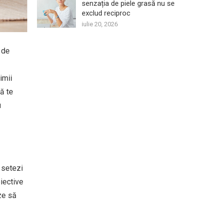
senzația de piele grasă nu se
exclud reciproc
iulie 20, 2026
 de
imii
ă te
u
 setezi
biective
eze să