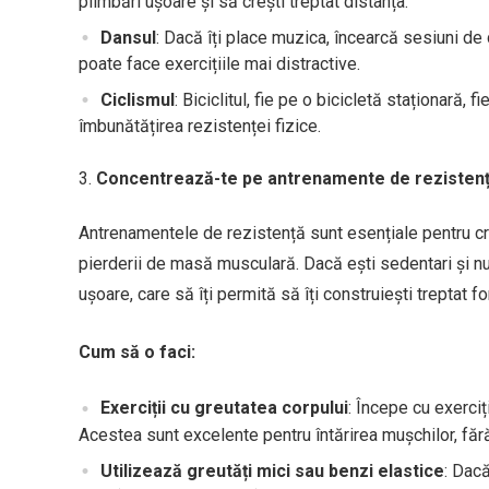
plimbări ușoare și să crești treptat distanța.
Dansul
: Dacă îți place muzica, încearcă sesiuni de
poate face exercițiile mai distractive.
Ciclismul
: Biciclitul, fie pe o bicicletă staționară, 
îmbunătățirea rezistenței fizice.
Concentrează-te pe antrenamente de rezisten
Antrenamentele de rezistență sunt esențiale pentru c
pierderii de masă musculară. Dacă ești sedentari și nu 
ușoare, care să îți permită să îți construiești treptat f
Cum să o faci:
Exerciții cu greutatea corpului
: Începe cu exerciț
Acestea sunt excelente pentru întărirea mușchilor, fă
Utilizează greutăți mici sau benzi elastice
: Dacă