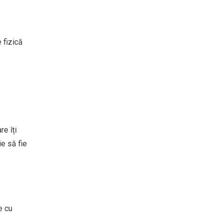
e fizică
re îți
ie să fie
e cu