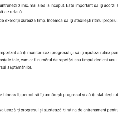
 antrenezi zilnic, mai ales la început. Este important să îți acorzi 
să se refacă.
de exerciții durează timp. Încearcă să îți stabilești ritmul propriu 
a
ortant să îți monitorizezi progresul și să îți ajustezi rutina pen
nțele tale, cum ar fi numărul de repetări sau timpul dedicat unui
rsul săptămânilor.
de fitness îți permit să îți urmărești progresul și să îți stabilești o
valuează-ți progresul și ajustează-ți rutina de antrenament pentru