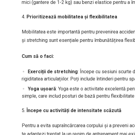
mici (gantere de 1-2 kg) sau benzi elastice pentru a îmb
Prioritizează mobilitatea și flexibilitatea
Mobilitatea este importantă pentru prevenirea accidentă
și stretching sunt esențiale pentru îmbunătățirea flexibi
Cum să o faci:
Exerciții de stretching
: Începe cu sesiuni scurte d
rigiditatea articulațiilor. Poți include întinderi pentru sp
Yoga ușoară
: Yoga este o activitate excelentă pent
simple, care includ posturi de bază pentru flexibilitate 
Începe cu activități de intensitate scăzută
Pentru a evita supraîncărcarea corpului și a preveni acc
te adaptezi treptat la un regim de antrenament mai exige