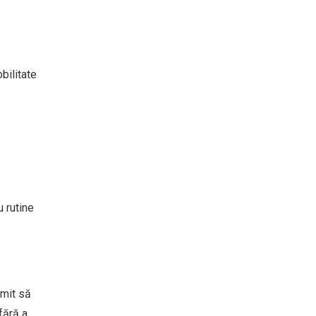
bilitate
u rutine
rmit să
fără a