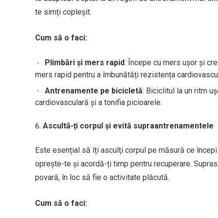
te simți copleșit.
Cum să o faci:
Plimbări și mers rapid
: Începe cu mers ușor și cre
mers rapid pentru a îmbunătăți rezistența cardiovascu
Antrenamente pe bicicletă
: Biciclitul la un ritm
cardiovasculară și a tonifia picioarele.
Ascultă-ți corpul și evită supraantrenamentele
Este esențial să îți asculți corpul pe măsură ce încep
oprește-te și acordă-ți timp pentru recuperare. Supraso
povară, în loc să fie o activitate plăcută.
Cum să o faci: