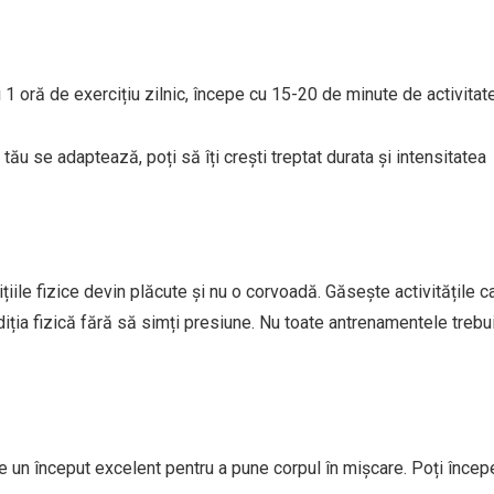
ci 1 oră de exercițiu zilnic, începe cu 15-20 de minute de activitat
tău se adaptează, poți să îți crești treptat durata și intensitatea
ile fizice devin plăcute și nu o corvoadă. Găsește activitățile ca
diția fizică fără să simți presiune. Nu toate antrenamentele trebu
 un început excelent pentru a pune corpul în mișcare. Poți încep