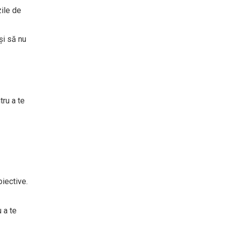
zile de
și să nu
tru a te
biective.
 a te