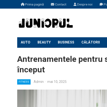
Prima pagină
Contact
Despre noi
Po
AUTO
BEAUTY
BUSINESS
CĂLĂTORII
Antrenamentele pentru sp
început
Admin
·
mai 10, 2025
FITNESS