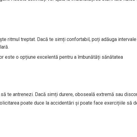
ște ritmul treptat. Dacă te simți confortabil, poți adăuga intervale
lară.
 ușor este o opțiune excelentă pentru a îmbunătăți sănătatea
i să te antrenezi. Dacă simți durere, oboseală extremă sau discon
licitarea poate duce la accidentări și poate face exercițiile să 