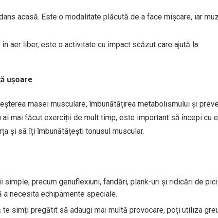
 dans acasă. Este o modalitate plăcută de a face mișcare, iar mu
fie în aer liber, este o activitate cu impact scăzut care ajută la
ță ușoare
reșterea masei musculare, îmbunătățirea metabolismului și prev
ai mai făcut exerciții de mult timp, este important să începi cu ex
orța și să îți îmbunătățești tonusul muscular.
ii simple, precum genuflexiuni, fandări, plank-uri și ridicări de pic
ră a necesita echipamente speciale.
 te simți pregătit să adaugi mai multă provocare, poți utiliza greu