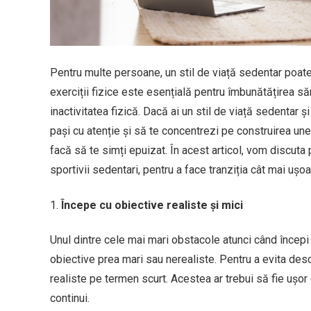
Pentru multe persoane, un stil de viață sedentar poat
exerciții fizice este esențială pentru îmbunătățirea să
inactivitatea fizică. Dacă ai un stil de viață sedentar și
pași cu atenție și să te concentrezi pe construirea une
facă să te simți epuizat. În acest articol, vom discuta
sportivii sedentari, pentru a face tranziția cât mai ușoa
Începe cu obiective realiste și mici
Unul dintre cele mai mari obstacole atunci când începi 
obiective prea mari sau nerealiste. Pentru a evita desc
realiste pe termen scurt. Acestea ar trebui să fie ușor
continui.