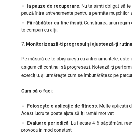
Ia pauze de recuperare
: Nu te simți obligat să te
pauză între antrenamente pentru a permite mușchilor 
Fii răbdător cu tine însuți
: Construirea unui regim 
te compari cu alții.
Monitorizează-ți progresul și ajustează-ți rutin
Pe măsură ce te obișnuiești cu antrenamentele, este imp
asigura că continui să progresezi. Notează-ți performa
exercițiu, și urmărește cum se îmbunătățesc pe parcu
Cum să o faci:
Folosește o aplicație de fitness
: Multe aplicații 
Acest lucru te poate ajuta să îți rămâi motivat.
Evaluare periodică
: La fiecare 4-6 săptămâni, ree
provoca în mod constant.