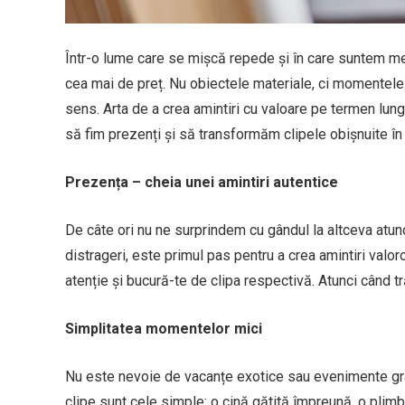
Într-o lume care se mișcă repede și în care suntem mer
cea mai de preț. Nu obiectele materiale, ci momentele tr
sens. Arta de a crea amintiri cu valoare pe termen lung
să fim prezenți și să transformăm clipele obișnuite î
Prezența – cheia unei amintiri autentice
De câte ori nu ne surprindem cu gândul la altceva atu
distrageri, este primul pas pentru a crea amintiri valo
atenție și bucură-te de clipa respectivă. Atunci când t
Simplitatea momentelor mici
Nu este nevoie de vacanțe exotice sau evenimente gran
clipe sunt cele simple: o cină gătită împreună, o plimba