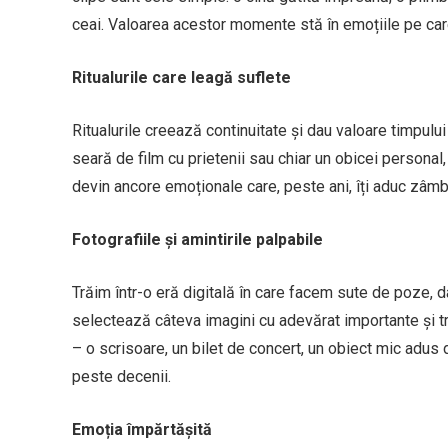
ceai. Valoarea acestor momente stă în emoțiile pe car
Ritualurile care leagă suflete
Ritualurile creează continuitate și dau valoare timpului
seară de film cu prietenii sau chiar un obicei personal,
devin ancore emoționale care, peste ani, îți aduc zâm
Fotografiile și amintirile palpabile
Trăim într-o eră digitală în care facem sute de poze, d
selectează câteva imagini cu adevărat importante și tr
– o scrisoare, un bilet de concert, un obiect mic adus d
peste decenii.
Emoția împărtășită