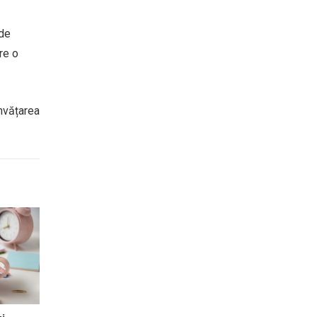
 de
re o
Învățarea