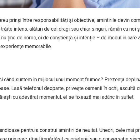
eu prinși între responsabilități și obiective, amintirile devin co
ăite intens, alături de cei dragi sau chiar singuri, rămân cu noi ș
 nu ține de noroc, ci de conștiență și intenție – de modul în care
n experiențe memorabile.
nci când suntem în mijlocul unui moment frumos? Prezența deplină
roase. Lasă telefonul deoparte, privește oamenii în ochi, ascultă c
răiești cu adevărat momentul, el se fixează mai adânc în suflet.
dioase pentru a construi amintiri de neuitat. Uneori, cele mai p
re prin parc, râsul împărtășit cu prietenii sau o conversație sinc