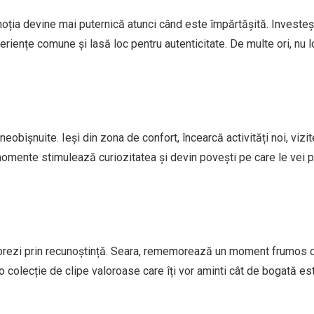
moția devine mai puternică atunci când este împărtășită. Investe
riențe comune și lasă loc pentru autenticitate. De multe ori, nu l
obișnuite. Ieși din zona de confort, încearcă activități noi, vizi
momente stimulează curiozitatea și devin povești pe care le vei p
norezi prin recunoștință. Seara, rememorează un moment frumos d
a o colecție de clipe valoroase care îți vor aminti cât de bogată es