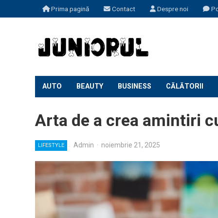
Prima pagină
Contact
Despre noi
Po
AUTO
BEAUTY
BUSINESS
CĂLĂTORII
Arta de a crea amintiri 
Admin
·
noiembrie 21, 2025
LIFESTYLE