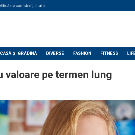
litică de confidențialitate
CASĂ ȘI GRĂDINĂ
DIVERSE
FASHION
FITNESS
LIF
cu valoare pe termen lung