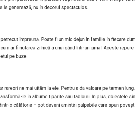
e le generează, nu în decorul spectaculos.
 petrecut împreună. Poate fi un mic dejun în familie în fiecare dum
 cum ar fi notarea zilnică a unui gând într-un jurnal. Aceste reper
betul pe buze.
ar rareori ne mai uităm la ele. Pentru a da valoare pe termen lung,
ansformă-le în albume tipărite sau tablouri. În plus, obiectele s
intr-o călătorie – pot deveni amintiri palpabile care spun povești