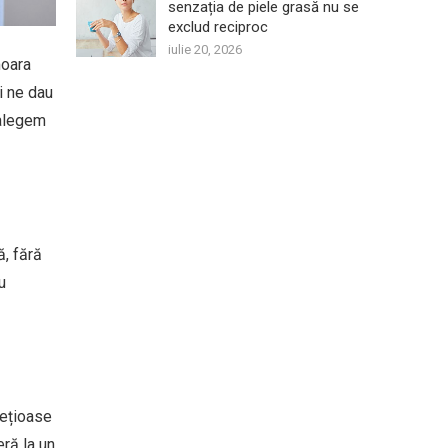
senzația de piele grasă nu se
exclud reciproc
iulie 20, 2026
moara
i ne dau
 alegem
, fără
u
rețioase
eră la un