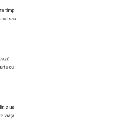
ște timp
ocul sau
tează
urta cu
in ziua
te viața