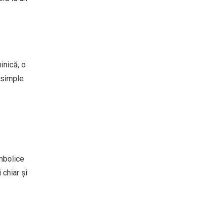
inică, o
e simple
imbolice
 chiar și