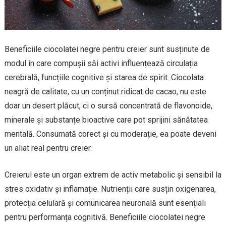
Beneficiile ciocolatei negre pentru creier sunt susținute de
modul în care compușii săi activi influențează circulația
cerebrală, funcțiile cognitive și starea de spirit. Ciocolata
neagră de calitate, cu un conținut ridicat de cacao, nu este
doar un desert plăcut, ci o sursă concentrată de flavonoide,
minerale și substanțe bioactive care pot sprijini sănătatea
mentală. Consumată corect și cu moderație, ea poate deveni
un aliat real pentru creier.
Creierul este un organ extrem de activ metabolic și sensibil la
stres oxidativ și inflamație. Nutrienții care susțin oxigenarea,
protecția celulară și comunicarea neuronală sunt esențiali
pentru performanța cognitivă. Beneficiile ciocolatei negre