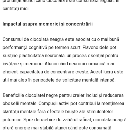
pronunțat atunci când ciocolata este consumată regulat, în
cantități mici.
Impactul asupra memoriei și concentrării
Consumul de ciocolată neagră este asociat cu o mai bună
performanță cognitivă pe termen scurt. Flavonoidele pot
susține plasticitatea neuronală, un proces esențial pentru
învățare și memorie. Atunci când neuronii comunică mai
eficient, capacitatea de concentrare crește. Acest lucru este
util mai ales în perioadele de solicitare mentală intensă.
Beneficiile ciocolatei negre pentru creier includ și reducerea
oboselii mentale. Compușii activi pot contribui la menținerea
clarității mentale fără efectele bruște ale stimulentelor
puternice. Spre deosebire de zahărul rafinat, ciocolata neagră
oferă energie mai stabilă atunci când este consumată