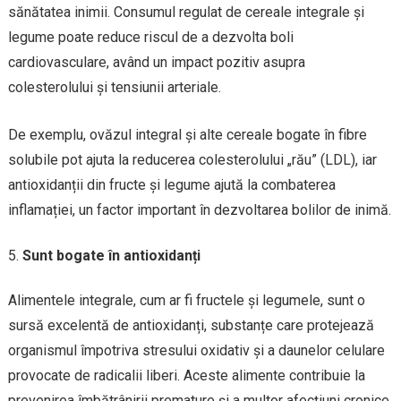
sănătatea inimii. Consumul regulat de cereale integrale și
legume poate reduce riscul de a dezvolta boli
cardiovasculare, având un impact pozitiv asupra
colesterolului și tensiunii arteriale.
De exemplu, ovăzul integral și alte cereale bogate în fibre
solubile pot ajuta la reducerea colesterolului „rău” (LDL), iar
antioxidanții din fructe și legume ajută la combaterea
inflamației, un factor important în dezvoltarea bolilor de inimă.
Sunt bogate în antioxidanți
Alimentele integrale, cum ar fi fructele și legumele, sunt o
sursă excelentă de antioxidanți, substanțe care protejează
organismul împotriva stresului oxidativ și a daunelor celulare
provocate de radicalii liberi. Aceste alimente contribuie la
prevenirea îmbătrânirii premature și a multor afecțiuni cronice,