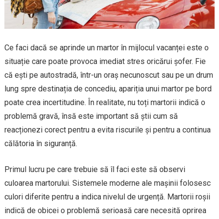
Ce faci dacă se aprinde un martor în mijlocul vacanței este o
situație care poate provoca imediat stres oricărui șofer. Fie
că ești pe autostradă, într-un oraș necunoscut sau pe un drum
lung spre destinația de concediu, apariția unui martor pe bord
poate crea incertitudine. În realitate, nu toți martorii indică o
problemă gravă, însă este important să știi cum să
reacționezi corect pentru a evita riscurile și pentru a continua
călătoria în siguranță.
Primul lucru pe care trebuie să îl faci este să observi
culoarea martorului. Sistemele moderne ale mașinii folosesc
culori diferite pentru a indica nivelul de urgență. Martorii roșii
indică de obicei o problemă serioasă care necesită oprirea