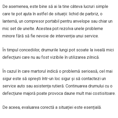
De asemenea, este bine să ai la tine câteva lucruri simple
care te pot ajuta în astfel de situații: lichid de parbriz, o
lanternă, un compresor portabil pentru anvelope sau chiar un
mic set de unelte. Acestea pot rezolva unele probleme
minore fără să fie nevoie de intervenția unui service.
În timpul concediilor, drumurile lungi pot scoate la iveală mici
defecțiuni care nu au fost vizibile în utilizarea zilnică.
În cazul în care martorul indică o problemă serioasă, cel mai
sigur este să oprești într-un loc sigur și să contactezi un
service auto sau asistența rutieră. Continuarea drumului cu o
defecțiune majoră poate provoca daune mult mai costisitoare.
De aceea, evaluarea corectă a situației este esențială.