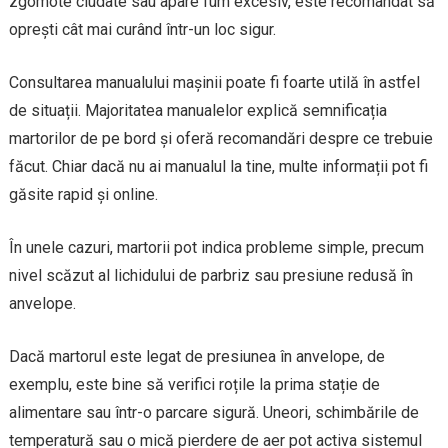
zgomote ciudate sau apare fum excesiv, este recomandat să
oprești cât mai curând într-un loc sigur.
Consultarea manualului mașinii poate fi foarte utilă în astfel
de situații. Majoritatea manualelor explică semnificația
martorilor de pe bord și oferă recomandări despre ce trebuie
făcut. Chiar dacă nu ai manualul la tine, multe informații pot fi
găsite rapid și online.
În unele cazuri, martorii pot indica probleme simple, precum
nivel scăzut al lichidului de parbriz sau presiune redusă în
anvelope.
Dacă martorul este legat de presiunea în anvelope, de
exemplu, este bine să verifici roțile la prima stație de
alimentare sau într-o parcare sigură. Uneori, schimbările de
temperatură sau o mică pierdere de aer pot activa sistemul