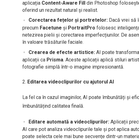
aplicația
Content-Aware Fill
din Photoshop folosește 
oferind un rezultat natural și realist.
Corectarea fețelor și portretelor:
Dacă vrei să î
precum
Facetune
și
PortraitPro
folosesc inteligența a
netezirea pielii și corectarea imperfecțiunilor. De a
în valoare trăsăturile faciale.
Crearea de efecte artistice:
AI poate transforma o
aplicații ca
Prisma
. Aceste aplicații aplică stiluri ar
fotografie simplă într-o imagine impresionantă.
Editarea videoclipurilor cu ajutorul AI
La fel ca în cazul imaginilor, AI poate îmbunătăți și ef
îmbunătățind calitatea finală.
Editare automată a videoclipurilor:
Aplicații pr
AI care pot analiza videoclipurile tale și pot aplica au
poate selecta cele mai bune secvențe dintr-un material