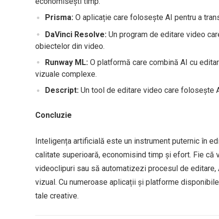
economisești timp.
Prisma:
O aplicație care folosește AI pentru a trans
DaVinci Resolve:
Un program de editare video care
obiectelor din video.
Runway ML:
O platformă care combină AI cu editare
vizuale complexe.
Descript:
Un tool de editare video care folosește AI
Concluzie
Inteligența artificială este un instrument puternic în ed
calitate superioară, economisind timp și efort. Fie că
videoclipuri sau să automatizezi procesul de editare, 
vizual. Cu numeroase aplicații și platforme disponibil
tale creative.