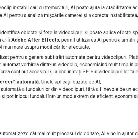
oclip instabil sau cu tremurături, AI poate ajuta la stabilizarea ac
AI pentru a analiza mișcările camerei și a corecta instabilitatea,
dentifica obiecte și fețe în videoclipuri și poate aplica efecte s
 ar fi
Adobe After Effects
, permit utilizarea AI pentru a urmări ș
rol mai mare asupra modificărilor efectuate.
ilizat pentru a genera subtitrări automate pentru videoclipuri. Pla
e automat vorbirea dintr-un videoclip, economisind mult timp în 
crea conținut accesibil și a îmbunătăți SEO-ul videoclipurilor tale
screen” automată:
Unele aplicații bazate pe AI,
 automată a fundalurilor din videoclipuri, fără a fi nevoie de un e
p și pot înlocui fundalul într-un mod extrem de eficient, economis
tomatizeze cât mai mult procesul de editare, AI vine în ajutor c