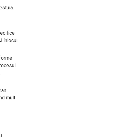
estuia.
pecifice
i înlocui
tforme
procesul
.
cran
ind mult
u