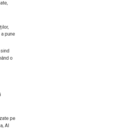
ate,
ilor,
u a pune
osind
rmând o
i
azate pe
a, AI