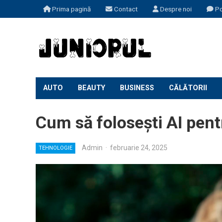
Prima pagină
Contact
Despre noi
Po
AUTO
BEAUTY
BUSINESS
CĂLĂTORII
Cum să folosești AI pentr
Admin
·
februarie 24, 2025
TEHNOLOGIE