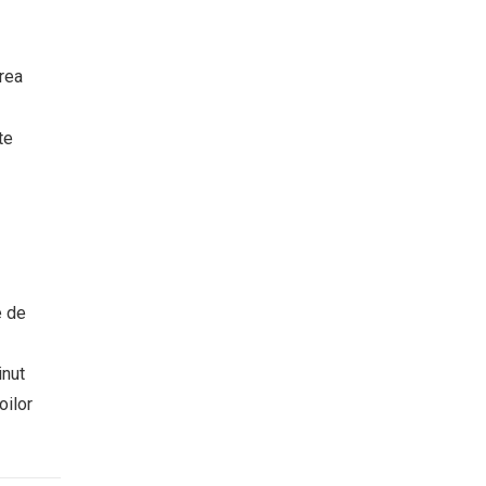
erea
te
e de
inut
oilor