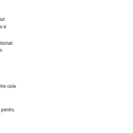
nut
u a
automat
în
ntre cele
 pentru