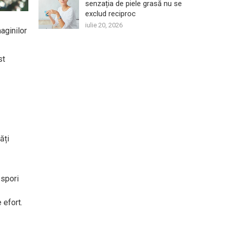
senzația de piele grasă nu se
exclud reciproc
iulie 20, 2026
aginilor
st
ăți
 spori
 efort.