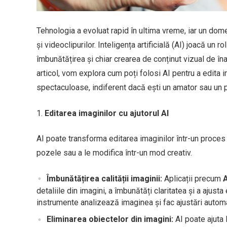
Tehnologia a evoluat rapid în ultima vreme, iar un dom
și videoclipurilor. Inteligența artificială (AI) joacă un 
îmbunătățirea și chiar crearea de conținut vizual de înal
articol, vom explora cum poți folosi AI pentru a edita 
spectaculoase, indiferent dacă ești un amator sau un p
Editarea imaginilor cu ajutorul AI
AI poate transforma editarea imaginilor într-un proces
pozele sau a le modifica într-un mod creativ.
Îmbunătățirea calității imaginii:
Aplicații precum
detaliile din imagini, a îmbunătăți claritatea și a ajus
instrumente analizează imaginea și fac ajustări automa
Eliminarea obiectelor din imagini:
AI poate ajuta 