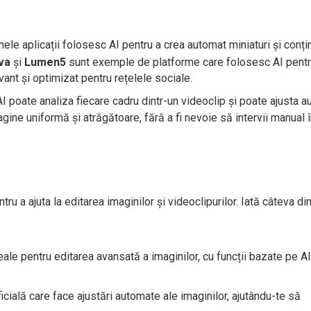
ele aplicații folosesc AI pentru a crea automat miniaturi și conți
va
și
Lumen5
sunt exemple de platforme care folosesc AI pentr
vant și optimizat pentru rețelele sociale.
I poate analiza fiecare cadru dintr-un videoclip și poate ajusta 
agine uniformă și atrăgătoare, fără a fi nevoie să intervii manual 
ru a ajuta la editarea imaginilor și videoclipurilor. Iată câteva di
ale pentru editarea avansată a imaginilor, cu funcții bazate pe AI
ficială care face ajustări automate ale imaginilor, ajutându-te să