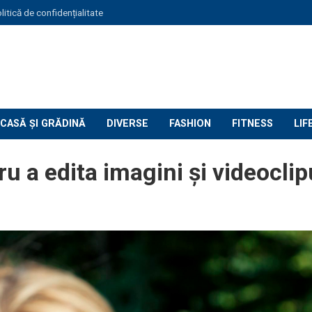
litică de confidențialitate
CASĂ ȘI GRĂDINĂ
DIVERSE
FASHION
FITNESS
LIF
u a edita imagini și videoclip