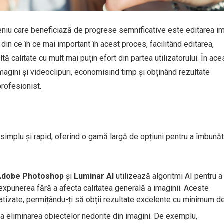
eniu care beneficiază de progrese semnificative este editarea im
rol din ce în ce mai important în acest proces, facilitând editarea,
tă calitate cu mult mai puțin efort din partea utilizatorului. În ace
imagini și videoclipuri, economisind timp și obținând rezultate
rofesionist.
 simplu și rapid, oferind o gamă largă de opțiuni pentru a îmbunăt
Adobe Photoshop
și
Luminar AI
utilizează algoritmi AI pentru a
ta expunerea fără a afecta calitatea generală a imaginii. Aceste
tizate, permițându-ți să obții rezultate excelente cu minimum de
la eliminarea obiectelor nedorite din imagini. De exemplu,