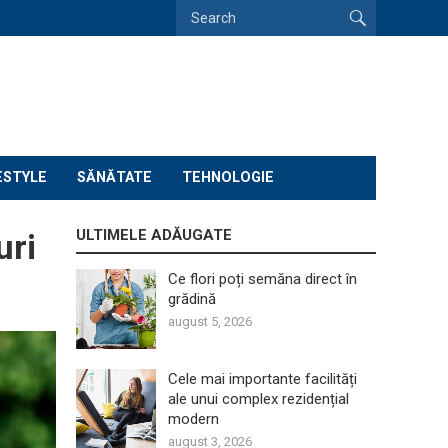
ESTYLE
SĂNĂTATE
TEHNOLOGIE
ULTIMELE ADĂUGATE
uri
Ce flori poți semăna direct în
grădină
august 5, 2026
Cele mai importante facilități
ale unui complex rezidențial
modern
august 3, 2026