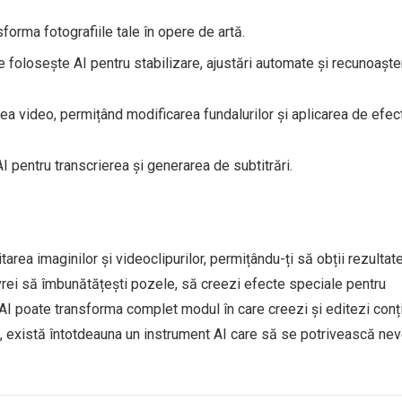
forma fotografiile tale în opere de artă.
 folosește AI pentru stabilizare, ajustări automate și recunoașt
a video, permițând modificarea fundalurilor și aplicarea de efec
 pentru transcrierea și generarea de subtitrări.
itarea imaginilor și videoclipurilor, permițându-ți să obții rezultat
 vrei să îmbunătățești pozele, să creezi efecte speciale pentru
AI poate transforma complet modul în care creezi și editezi conț
e, există întotdeauna un instrument AI care să se potrivească nev