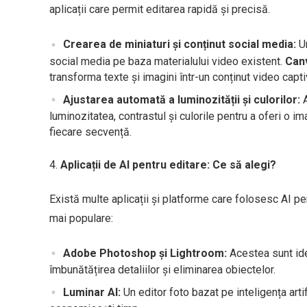
aplicații care permit editarea rapidă și precisă.
Crearea de miniaturi și conținut social media:
Un
social media pe baza materialului video existent.
Can
transforma texte și imagini într-un conținut video capti
Ajustarea automată a luminozității și culorilor:
A
luminozitatea, contrastul și culorile pentru a oferi o im
fiecare secvență.
Aplicații de AI pentru editare: Ce să alegi?
Există multe aplicații și platforme care folosesc AI pent
mai populare:
Adobe Photoshop și Lightroom:
Acestea sunt ide
îmbunătățirea detaliilor și eliminarea obiectelor.
Luminar AI:
Un editor foto bazat pe inteligența arti