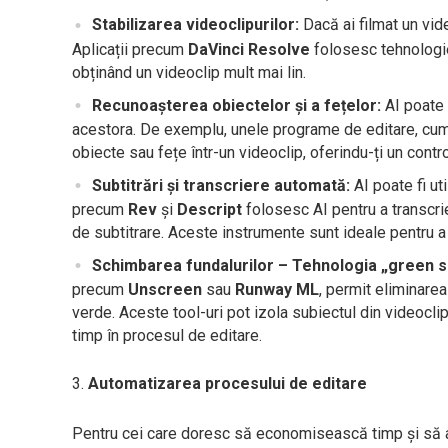
Stabilizarea videoclipurilor:
Dacă ai filmat un vide
Aplicații precum
DaVinci Resolve
folosesc tehnologie 
obținând un videoclip mult mai lin.
Recunoașterea obiectelor și a fețelor:
AI poate i
acestora. De exemplu, unele programe de editare, cum
obiecte sau fețe într-un videoclip, oferindu-ți un cont
Subtitrări și transcriere automată:
AI poate fi ut
precum
Rev
și
Descript
folosesc AI pentru a transcri
de subtitrare. Aceste instrumente sunt ideale pentru a 
Schimbarea fundalurilor – Tehnologia „green 
precum
Unscreen
sau
Runway ML
, permit eliminarea
verde. Aceste tool-uri pot izola subiectul din videocli
timp în procesul de editare.
Automatizarea procesului de editare
Pentru cei care doresc să economisească timp și să au