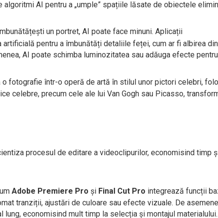
algoritmi AI pentru a „umple” spațiile lăsate de obiectele elimin
mbunătățești un portret, AI poate face minuni. Aplicații
rtificială pentru a îmbunătăți detaliile feței, cum ar fi albirea dinț
semenea, AI poate schimba luminozitatea sau adăuga efecte pentr
 fotografie într-o operă de artă în stilul unor pictori celebri, fol
tistice celebre, precum cele ale lui Van Gogh sau Picasso, transfo
icientiza procesul de editare a videoclipurilor, economisind timp ș
ecum
Adobe Premiere Pro
și
Final Cut Pro
integrează funcții b
tomat tranziții, ajustări de culoare sau efecte vizuale. De asemene
 lung, economisind mult timp la selecția și montajul materialului.