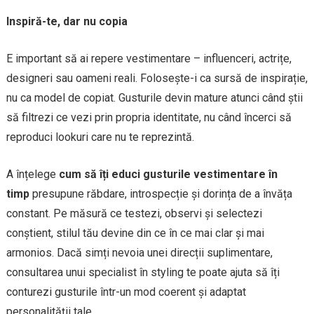
Inspiră-te, dar nu copia
E important să ai repere vestimentare – influenceri, actrițe,
designeri sau oameni reali. Folosește-i ca sursă de inspirație,
nu ca model de copiat. Gusturile devin mature atunci când știi
să filtrezi ce vezi prin propria identitate, nu când încerci să
reproduci lookuri care nu te reprezintă.
A înțelege
cum să îți educi gusturile vestimentare în
timp
presupune răbdare, introspecție și dorința de a învăța
constant. Pe măsură ce testezi, observi și selectezi
conștient, stilul tău devine din ce în ce mai clar și mai
armonios. Dacă simți nevoia unei direcții suplimentare,
consultarea unui specialist în styling te poate ajuta să îți
conturezi gusturile într-un mod coerent și adaptat
personalității tale.