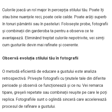
Culorile joacă un rol major în percepția stilului tău. Poate îți
stau bine nuanțele reci, poate cele calde. Poate arăți superb
în tonuri pământii sau în pasteluri. Folosește probe, fotografii
și combinații din garderoba ta pentru a observa ce te
avantajează. Eliminând treptat culorile nepotrivite, vei simți
cum gusturile devin mai rafinate și coerente.
Observă evoluția stilului tău în fotografii
O metodă eficientă de educare a gustului este analiza
retrospectivă. Privește fotografii cu ținutele tale din diferite
perioade și observă ce funcționează și ce nu. Vei remarca
tipare, greșeli repetate sau combinații reușite pe care le poți
replica. Fotografiile sunt o oglindă sinceră care accelerează
procesul de rafinare a gustului.