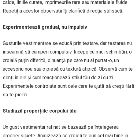
calde, liniile curate, imprimeurile rare sau materialele fluide.
Repetiția acestor observații îți clarifică direcția stilistică.
Experimentează gradual, nu impulsiv
Gusturile vestimentare se educă prin testare, dar testarea nu
înseamnă să cumperi compulsiv. Începe cu mici schimbări: o
croială puțin diferită, o nuanță pe care nu ai purtat-o, un
accesoriu nou sau o piesă cu textură atipică. Observă cum te
simți în ele și cum reacționează stilul tău de zi cu zi.
Experimentele controlate sunt cele care te ajută să crești fără
să te pierzi.
Studiază proporțiile corpului tău
Un gust vestimentar rafinat se bazează pe înțelegerea
propriei siluete. Analizează ce croieli te pun cel mai bine în