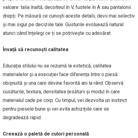
valoare: talia înaltă, decolteul în V, fustele în A sau pantalonii
drepți. Pe măsură ce cunoști aceste detalii, devii mai selectiv
și mai sigur pe deciziile tale. Gusturile evoluează natural
atunci când înțelegi ce ți se potrivește cu adevărat.
Învață să recunoști calitatea
Educația stilului nu se rezumă la estetică; calitatea
materialelor și a execuției face diferența între o piesă
obișnuită și una care devine favorită ani la rând. Observă
cusăturile, textura, densitatea țesăturii și modul în care
materialul cade pe corp. Cu timpul, vei dezvolta un instinct
pentru piesele bune și vei evita achizițiile care se
degradează rapid.
Creează o paletă de culori personală