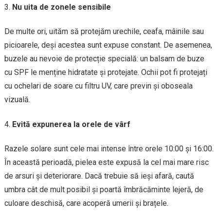
Nu uita de zonele sensibile
De multe ori, uităm să protejăm urechile, ceafa, mâinile sau
picioarele, deși acestea sunt expuse constant. De asemenea,
buzele au nevoie de protecție specială: un balsam de buze
cu SPF le menține hidratate și protejate. Ochii pot fi protejați
cu ochelari de soare cu filtru UV, care previn și oboseala
vizuală.
Evită expunerea la orele de vârf
Razele solare sunt cele mai intense între orele 10:00 și 16:00.
În această perioadă, pielea este expusă la cel mai mare risc
de arsuri și deteriorare. Dacă trebuie să ieși afară, caută
umbra cât de mult posibil și poartă îmbrăcăminte lejeră, de
culoare deschisă, care acoperă umerii și brațele.