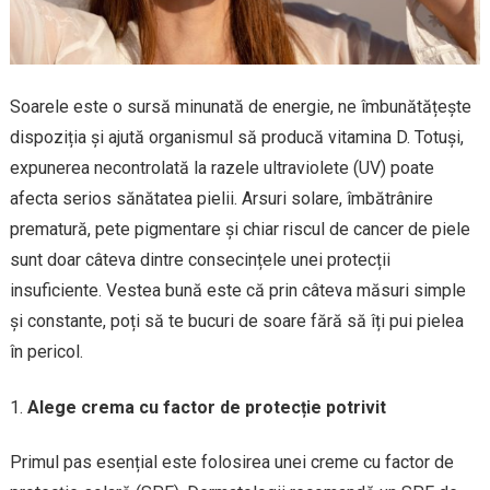
Soarele este o sursă minunată de energie, ne îmbunătățește
dispoziția și ajută organismul să producă vitamina D. Totuși,
expunerea necontrolată la razele ultraviolete (UV) poate
afecta serios sănătatea pielii. Arsuri solare, îmbătrânire
prematură, pete pigmentare și chiar riscul de cancer de piele
sunt doar câteva dintre consecințele unei protecții
insuficiente. Vestea bună este că prin câteva măsuri simple
și constante, poți să te bucuri de soare fără să îți pui pielea
în pericol.
Alege crema cu factor de protecție potrivit
Primul pas esențial este folosirea unei creme cu factor de