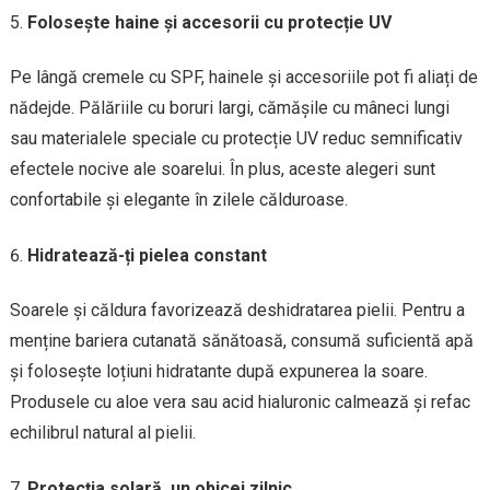
Folosește haine și accesorii cu protecție UV
Pe lângă cremele cu SPF, hainele și accesoriile pot fi aliați de
nădejde. Pălăriile cu boruri largi, cămășile cu mâneci lungi
sau materialele speciale cu protecție UV reduc semnificativ
efectele nocive ale soarelui. În plus, aceste alegeri sunt
confortabile și elegante în zilele călduroase.
Hidratează-ți pielea constant
Soarele și căldura favorizează deshidratarea pielii. Pentru a
menține bariera cutanată sănătoasă, consumă suficientă apă
și folosește loțiuni hidratante după expunerea la soare.
Produsele cu aloe vera sau acid hialuronic calmează și refac
echilibrul natural al pielii.
Protecția solară, un obicei zilnic