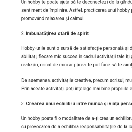
Un hobby te poate ajuta să te deconectezi de la gânduri
sentiment de împlinire. Astfel, practicarea unui hobby 
promovând relaxarea și calmul.
Îmbunătățirea stării de spirit
Hobby-urile sunt o sursă de satisfacție personală și d
abilități, fiecare mic succes în cadrul activității tale î
realizări, oricât de mici ar părea, te pot face să te simț
De asemenea, activitățile creative, precum scrisul, mu
Prin aceste activități, poți înțelege mai bine propriile 
Crearea unui echilibru între muncă și viața pers
Un hobby poate fi o modalitate de a-ți crea un echilib
cu provocarea de a echilibra responsabilitățile de la l