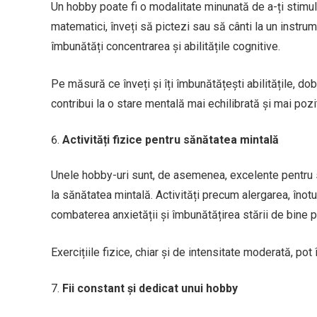
Un hobby poate fi o modalitate minunată de a-ți stimula 
matematici, înveți să pictezi sau să cânti la un instrum
îmbunătăți concentrarea și abilitățile cognitive.
Pe măsură ce înveți și îți îmbunătățești abilitățile, do
contribui la o stare mentală mai echilibrată și mai pozi
Activități fizice pentru sănătatea mintală
Unele hobby-uri sunt, de asemenea, excelente pentru săn
la sănătatea mintală. Activități precum alergarea, înotu
combaterea anxietății și îmbunătățirea stării de bine pr
Exercițiile fizice, chiar și de intensitate moderată, p
Fii constant și dedicat unui hobby