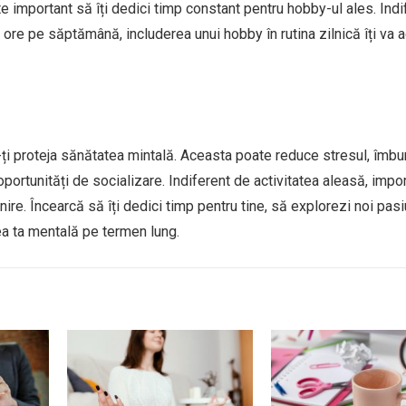
e important să îți dedici timp constant pentru hobby-ul ales. Indi
ore pe săptămână, includerea unui hobby în rutina zilnică îți va 
i proteja sănătatea mintală. Aceasta poate reduce stresul, îmbu
i oportunități de socializare. Indiferent de activitatea aleasă, impo
ire. Încearcă să îți dedici timp pentru tine, să explorezi noi pasi
ea ta mentală pe termen lung.