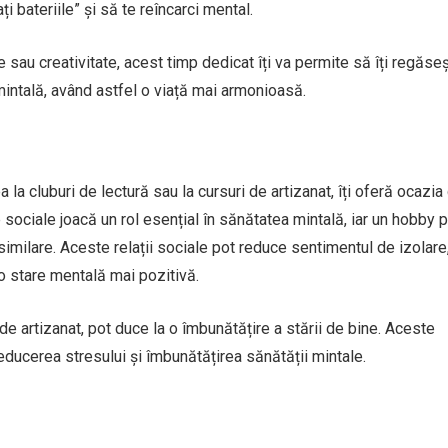
ați bateriile” și să te reîncarci mental.
 sau creativitate, acest timp dedicat îți va permite să îți regăseș
mintală, având astfel o viață mai armonioasă.
 la cluburi de lectură sau la cursuri de artizanat, îți oferă ocazia
le sociale joacă un rol esențial în sănătatea mintală, iar un hobby 
imilare. Aceste relații sociale pot reduce sentimentul de izolare
 o stare mentală mai pozitivă.
a de artizanat, pot duce la o îmbunătățire a stării de bine. Aceste
reducerea stresului și îmbunătățirea sănătății mintale.