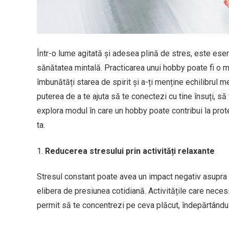
Într-o lume agitată și adesea plină de stres, este esenț
sănătatea mintală. Practicarea unui hobby poate fi o m
îmbunătăți starea de spirit și a-ți menține echilibrul me
puterea de a te ajuta să te conectezi cu tine însuți, să
explora modul în care un hobby poate contribui la prote
ta.
Reducerea stresului prin activități relaxante
Stresul constant poate avea un impact negativ asupra s
elibera de presiunea cotidiană. Activitățile care necesită
permit să te concentrezi pe ceva plăcut, îndepărtându-