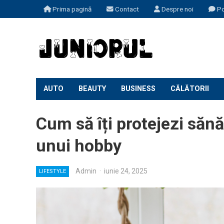
Prima pagină
Contact
Despre noi
Po
AUTO
BEAUTY
BUSINESS
CĂLĂTORII
Cum să îți protejezi săn
unui hobby
Admin
·
iunie 24, 2025
LIFESTYLE