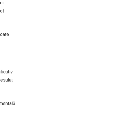
ci
pot
poate
ficativ
esului,
 mentală.