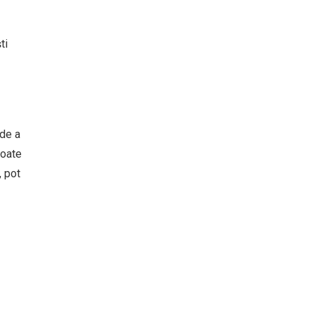
ti
 de a
poate
, pot