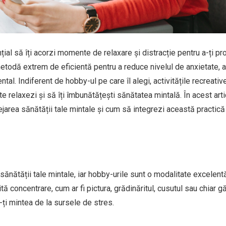
ial să îți acorzi momente de relaxare și distracție pentru a-ți pr
etodă extrem de eficientă pentru a reduce nivelul de anxietate, a
ntal. Indiferent de hobby-ul pe care îl alegi, activitățile recreativ
 te relaxezi și să îți îmbunătățești sănătatea mintală. În acest art
jarea sănătății tale mintale și cum să integrezi această practică 
ănătății tale mintale, iar hobby-urile sunt o modalitate excelent
 concentrare, cum ar fi pictura, grădinăritul, cusutul sau chiar găti
ți mintea de la sursele de stres.