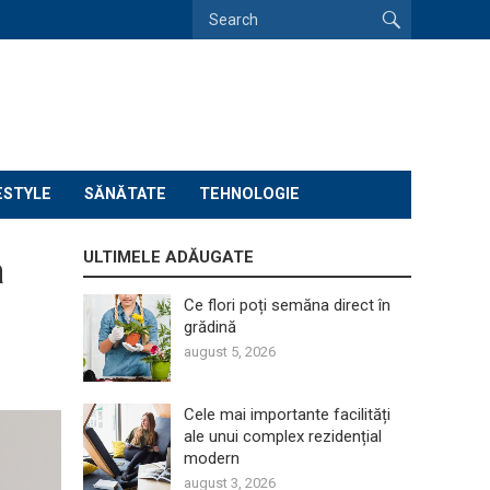
ESTYLE
SĂNĂTATE
TEHNOLOGIE
ULTIMELE ADĂUGATE
a
Ce flori poți semăna direct în
grădină
august 5, 2026
Cele mai importante facilități
ale unui complex rezidențial
modern
august 3, 2026