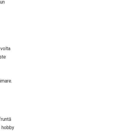
 un
zvolta
este
imare.
fruntă
ui hobby