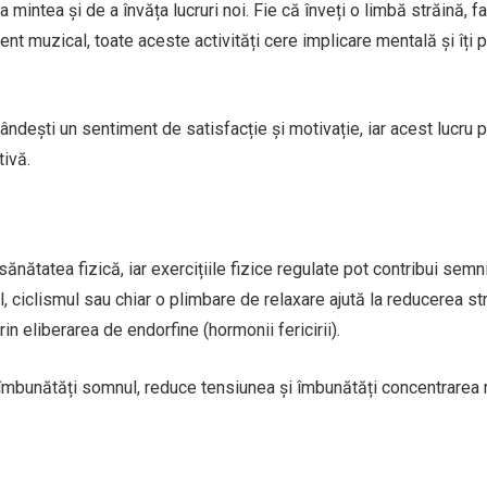
mintea și de a învăța lucruri noi. Fie că înveți o limbă străină, fa
ent muzical, toate aceste activități cere implicare mentală și îți 
bândești un sentiment de satisfacție și motivație, iar acest lucru 
tivă.
ătatea fizică, iar exercițiile fizice regulate pot contribui semni
l, ciclismul sau chiar o plimbare de relaxare ajută la reducerea str
in eliberarea de endorfine (hormonii fericirii).
ot îmbunătăți somnul, reduce tensiunea și îmbunătăți concentrarea