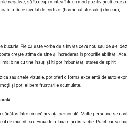
le negative, să îți ocupi mintea într-un mod pozitiv și să creezi
poate reduce nivelul de cortizol (hormonul stresului) din corp,
e bucurie. Fie că este vorba de a învăța ceva nou sau de a-ți de
ți poate crește stima de sine și încrederea în propriile abilități. Ac
i mai bine cu tine însuți și îți pot îmbunătăți starea de spirit.
zica sau artele vizuale, pot oferi o formă excelentă de auto-expr
emoții și poți elibera frustrările acumulate.
onală
ru sănătos între muncă și viața personală. Multe persoane se con
ocul de muncă cu nevoia de relaxare și distracție. Practicarea un