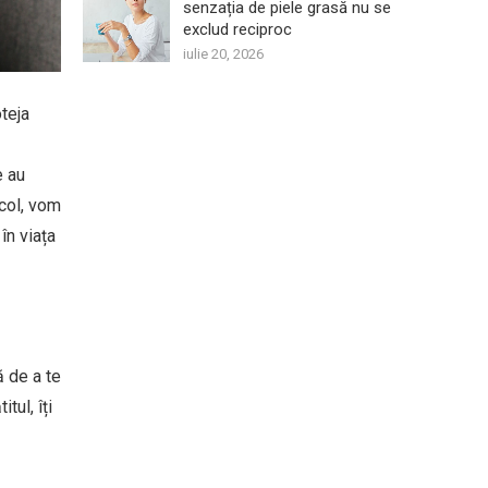
senzația de piele grasă nu se
exclud reciproc
iulie 20, 2026
oteja
e au
icol, vom
în viața
ă de a te
tul, îți