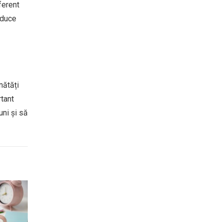
ferent
aduce
nătăți
rtant
uni și să