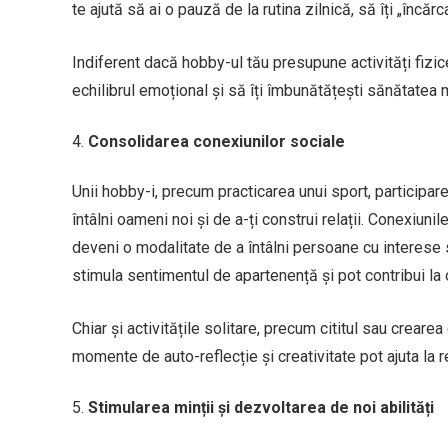
te ajută să ai o pauză de la rutina zilnică, să îți „încărc
Indiferent dacă hobby-ul tău presupune activități fizice
echilibrul emoțional și să îți îmbunătățești sănătatea 
Consolidarea conexiunilor sociale
Unii hobby-i, precum practicarea unui sport, participarea
întâlni oameni noi și de a-ți construi relații. Conexiuni
deveni o modalitate de a întâlni persoane cu interese s
stimula sentimentul de apartenență și pot contribui la
Chiar și activitățile solitare, precum cititul sau creare
momente de auto-reflecție și creativitate pot ajuta la 
Stimularea minții și dezvoltarea de noi abilități