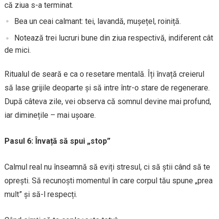
că ziua s-a terminat.
Bea un ceai calmant: tei, lavandă, mușețel, roiniță.
Notează trei lucruri bune din ziua respectivă, indiferent cât
de mici.
Ritualul de seară e ca o resetare mentală. Îți învață creierul
să lase grijile deoparte și să intre într-o stare de regenerare.
După câteva zile, vei observa că somnul devine mai profund,
iar diminețile – mai ușoare.
Pasul 6: Învață să spui „stop”
Calmul real nu înseamnă să eviți stresul, ci să știi când să te
oprești. Să recunoști momentul în care corpul tău spune „prea
mult” și să-l respecți.