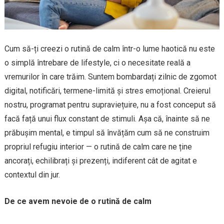
Cum să-ți creezi o rutină de calm într-o lume haotică nu este
o simplă întrebare de lifestyle, ci o necesitate reală a
vremurilor în care trăim. Suntem bombardați zilnic de zgomot
digital, notificări, termene-limită și stres emoțional. Creierul
nostru, programat pentru supraviețuire, nu a fost conceput să
facă față unui flux constant de stimuli. Așa că, înainte să ne
prăbușim mental, e timpul să învățăm cum să ne construim
propriul refugiu interior — o rutină de calm care ne ține
ancorați, echilibrați și prezenți, indiferent cât de agitat e
contextul din jur.
De ce avem nevoie de o rutină de calm