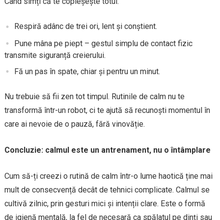
Când simți că te copleșește totul:
Respiră adânc de trei ori, lent și conștient.
Pune mâna pe piept – gestul simplu de contact fizic
transmite siguranță creierului.
Fă un pas în spate, chiar și pentru un minut.
Nu trebuie să fii zen tot timpul. Rutinile de calm nu te
transformă într-un robot, ci te ajută să recunoști momentul în
care ai nevoie de o pauză, fără vinovăție.
Concluzie: calmul este un antrenament, nu o întâmplare
Cum să-ți creezi o rutină de calm într-o lume haotică ține mai
mult de consecvență decât de tehnici complicate. Calmul se
cultivă zilnic, prin gesturi mici și intenții clare. Este o formă
de igienă mentală, la fel de necesară ca spălatul pe dinți sau