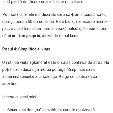
O pauză de tăcere seara, înainte de culcare.
Poți seta chiar alarme discrete care să-ți amintească să te
oprești pentru 60 de secunde. Pare banal, dar aceste micro-
pauze scad tensiunea, normalizează pulsul și îți reamintesc
că
ai un ritm propriu
, diferit de ritmul lumii.
Pasul 4: Simplifică-ți viața
Un stil de viață aglomerat este o sursă continuă de stres. Nu
poți fi calm dacă ești mereu pe fugă. Simplificarea nu
înseamnă renunțare, ci selecție. Alege ce contează cu
adevărat.
Începe cu pași mici:
Spune mai des „nu” activităților care te epuizează.