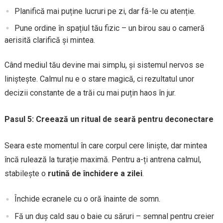
Planifică mai puține lucruri pe zi, dar fă-le cu atenție.
Pune ordine în spațiul tău fizic – un birou sau o cameră
aerisită clarifică și mintea.
Când mediul tău devine mai simplu, și sistemul nervos se
liniștește. Calmul nu e o stare magică, ci rezultatul unor
decizii constante de a trăi cu mai puțin haos în jur.
Pasul 5: Creează un ritual de seară pentru deconectare
Seara este momentul în care corpul cere liniște, dar mintea
încă rulează la turație maximă. Pentru a-ți antrena calmul,
stabilește o
rutină de închidere a zilei
.
Închide ecranele cu o oră înainte de somn.
Fă un duș cald sau o baie cu săruri – semnal pentru creier