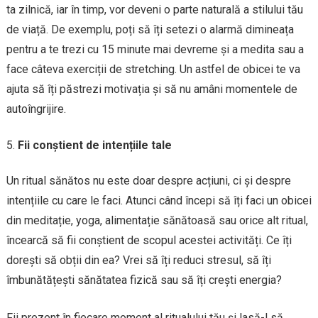
ta zilnică, iar în timp, vor deveni o parte naturală a stilului tău
de viață. De exemplu, poți să îți setezi o alarmă dimineața
pentru a te trezi cu 15 minute mai devreme și a medita sau a
face câteva exerciții de stretching. Un astfel de obicei te va
ajuta să îți păstrezi motivația și să nu amâni momentele de
autoîngrijire.
Fii conștient de intențiile tale
Un ritual sănătos nu este doar despre acțiuni, ci și despre
intențiile cu care le faci. Atunci când începi să îți faci un obicei
din meditație, yoga, alimentație sănătoasă sau orice alt ritual,
încearcă să fii conștient de scopul acestei activități. Ce îți
dorești să obții din ea? Vrei să îți reduci stresul, să îți
îmbunătățești sănătatea fizică sau să îți crești energia?
Fii prezent în fiecare moment al ritualului tău și lasă-l să