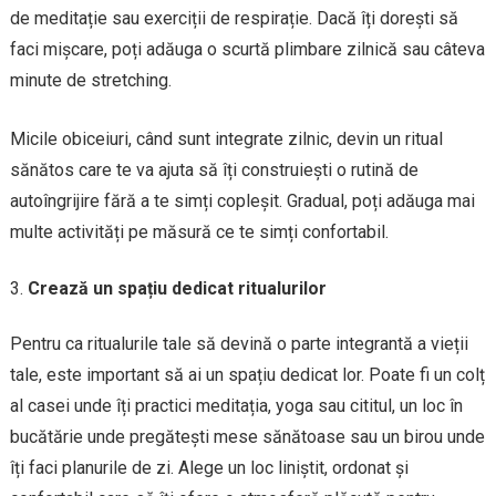
de meditație sau exerciții de respirație. Dacă îți dorești să
faci mișcare, poți adăuga o scurtă plimbare zilnică sau câteva
minute de stretching.
Micile obiceiuri, când sunt integrate zilnic, devin un ritual
sănătos care te va ajuta să îți construiești o rutină de
autoîngrijire fără a te simți copleșit. Gradual, poți adăuga mai
multe activități pe măsură ce te simți confortabil.
Crează un spațiu dedicat ritualurilor
Pentru ca ritualurile tale să devină o parte integrantă a vieții
tale, este important să ai un spațiu dedicat lor. Poate fi un colț
al casei unde îți practici meditația, yoga sau cititul, un loc în
bucătărie unde pregătești mese sănătoase sau un birou unde
îți faci planurile de zi. Alege un loc liniștit, ordonat și