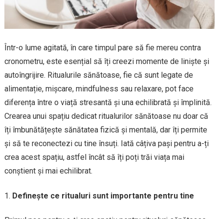
Într-o lume agitată, în care timpul pare să fie mereu contra
cronometru, este esențial să îți creezi momente de liniște și
autoîngrijire. Ritualurile sănătoase, fie că sunt legate de
alimentație, mișcare, mindfulness sau relaxare, pot face
diferența între o viață stresantă și una echilibrată și împlinită.
Crearea unui spațiu dedicat ritualurilor sănătoase nu doar că
îți îmbunătățește sănătatea fizică și mentală, dar îți permite
și să te reconectezi cu tine însuți. Iată câțiva pași pentru a-ți
crea acest spațiu, astfel încât să îți poți trăi viața mai
conștient și mai echilibrat.
Definește ce ritualuri sunt importante pentru tine