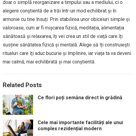
doar o simplă reorganizare a timpului sau a mediului, ci o
alegere conștientă de a trăi într-un mod echilibrat și în
armonie cu tine însuți. Prin stabilirea unor obiceiuri simple și
valoroase, cum ar fi mișcarea fizică, meditația, alimentația
sănătoasă și relaxarea, îți vei crea un stil de viață care îți
susține sănătatea fizică și mentală. Alege să îți construiești
ritualuri care îți aduc bucurie și împlinire, iar viața ta va deveni
mai calmă, mai echilibrată și mai conștientă.
Related Posts
Ce flori poți semăna direct în grădină
Cele mai importante facilități ale unui
complex rezidențial modern