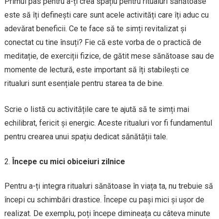
Primul pas pentru a-ți crea spațiu pentru ritualuri sănătoase
este să îți definești care sunt acele activități care îți aduc cu
adevărat beneficii. Ce te face să te simți revitalizat și
conectat cu tine însuți? Fie că este vorba de o practică de
meditație, de exerciții fizice, de gătit mese sănătoase sau de
momente de lectură, este important să îți stabilești ce
ritualuri sunt esențiale pentru starea ta de bine.
Scrie o listă cu activitățile care te ajută să te simți mai
echilibrat, fericit și energic. Aceste ritualuri vor fi fundamentul
pentru crearea unui spațiu dedicat sănătății tale.
Începe cu mici obiceiuri zilnice
Pentru a-ți integra ritualuri sănătoase în viața ta, nu trebuie să
începi cu schimbări drastice. Începe cu pași mici și ușor de
realizat. De exemplu, poți începe dimineața cu câteva minute