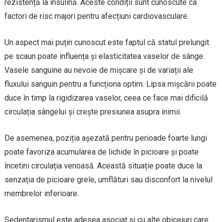
rezistență la insulină. Aceste condiții sunt cunoscute ca
factori de risc majori pentru afecțiuni cardiovasculare.
Un aspect mai puțin cunoscut este faptul că statul prelungit
pe scaun poate influența și elasticitatea vaselor de sânge.
Vasele sanguine au nevoie de mișcare și de variații ale
fluxului sanguin pentru a funcționa optim. Lipsa mișcării poate
duce în timp la rigidizarea vaselor, ceea ce face mai dificilă
circulația sângelui și crește presiunea asupra inimii.
De asemenea, poziția așezată pentru perioade foarte lungi
poate favoriza acumularea de lichide în picioare și poate
încetini circulația venoasă. Această situație poate duce la
senzația de picioare grele, umflături sau disconfort la nivelul
membrelor inferioare.
Sedentarismul este adesea asociat și cu alte obiceiuri care