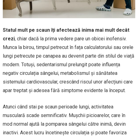
Statul mult pe scaun îți afectează inima mai mult decât
crezi
, chiar dacă la prima vedere pare un obicei inofensiv.
Munca la birou, timpul petrecut în fața calculatorului sau orele
lungi petrecute pe canapea au devenit parte din stilul de viață
modern. Totuși, sedentarismul prelungit poate influența
negativ circulația sângelui, metabolismul și sănătatea
sistemului cardiovascular, crescând riscul unor afecțiuni care
apar treptat și adesea fără simptome evidente la început.
Atunci când stai pe scaun perioade lungi, activitatea
musculară scade semnificativ. Mușchii picioarelor, care în
mod normal ajută la pomparea sângelui către inimă, devin
inactivi. Acest lucru încetinește circulația și poate favoriza