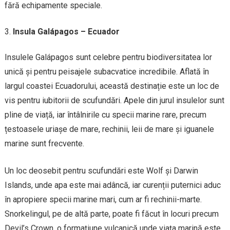
fără echipamente speciale.
Insula Galápagos – Ecuador
Insulele Galápagos sunt celebre pentru biodiversitatea lor
unică și pentru peisajele subacvatice incredibile. Aflată în
largul coastei Ecuadorului, această destinație este un loc de
vis pentru iubitorii de scufundări. Apele din jurul insulelor sunt
pline de viață, iar întâlnirile cu specii marine rare, precum
țestoasele uriașe de mare, rechinii, leii de mare și iguanele
marine sunt frecvente.
Un loc deosebit pentru scufundări este Wolf și Darwin
Islands, unde apa este mai adâncă, iar curenții puternici aduc
în apropiere specii marine mari, cum ar fi rechinii-marte.
Snorkelingul, pe de altă parte, poate fi făcut în locuri precum
Devil’s Crown, o formațiune vulcanică unde viața marină este