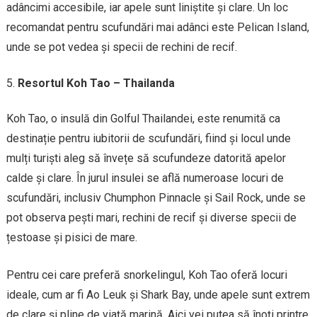
adâncimi accesibile, iar apele sunt liniștite și clare. Un loc
recomandat pentru scufundări mai adânci este Pelican Island,
unde se pot vedea și specii de rechini de recif.
Resortul Koh Tao – Thailanda
Koh Tao, o insulă din Golful Thailandei, este renumită ca
destinație pentru iubitorii de scufundări, fiind și locul unde
mulți turiști aleg să învețe să scufundeze datorită apelor
calde și clare. În jurul insulei se află numeroase locuri de
scufundări, inclusiv Chumphon Pinnacle și Sail Rock, unde se
pot observa pești mari, rechini de recif și diverse specii de
țestoase și pisici de mare.
Pentru cei care preferă snorkelingul, Koh Tao oferă locuri
ideale, cum ar fi Ao Leuk și Shark Bay, unde apele sunt extrem
de clare și pline de viață marină. Aici vei putea să înoți printre