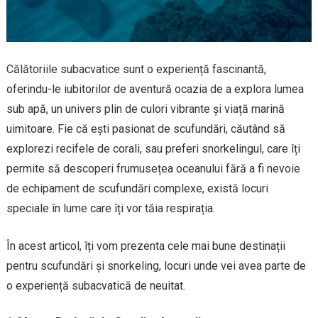
Călătoriile subacvatice sunt o experiență fascinantă,
oferindu-le iubitorilor de aventură ocazia de a explora lumea
sub apă, un univers plin de culori vibrante și viață marină
uimitoare. Fie că ești pasionat de scufundări, căutând să
explorezi recifele de corali, sau preferi snorkelingul, care îți
permite să descoperi frumusețea oceanului fără a fi nevoie
de echipament de scufundări complexe, există locuri
speciale în lume care îți vor tăia respirația.
În acest articol, îți vom prezenta cele mai bune destinații
pentru scufundări și snorkeling, locuri unde vei avea parte de
o experiență subacvatică de neuitat.