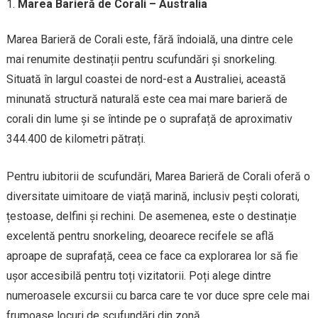
Marea Barieră de Corali – Australia
Marea Barieră de Corali este, fără îndoială, una dintre cele
mai renumite destinații pentru scufundări și snorkeling.
Situată în largul coastei de nord-est a Australiei, această
minunată structură naturală este cea mai mare barieră de
corali din lume și se întinde pe o suprafață de aproximativ
344.400 de kilometri pătrați.
Pentru iubitorii de scufundări, Marea Barieră de Corali oferă o
diversitate uimitoare de viață marină, inclusiv pești colorati,
țestoase, delfini și rechini. De asemenea, este o destinație
excelentă pentru snorkeling, deoarece recifele se află
aproape de suprafață, ceea ce face ca explorarea lor să fie
ușor accesibilă pentru toți vizitatorii. Poți alege dintre
numeroasele excursii cu barca care te vor duce spre cele mai
frumoase locuri de scufundări din zonă.