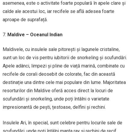
asemenea, este o activitate foarte populară în apele clare și
calde ale acestui loc, iar recifele se află adesea foarte
aproape de suprafață.
Maldive – Oceanul Indian
Maldivele, cu insulele sale pitorești și lagunele cristaline,
sunt un loc de vis pentru iubitorii de snorkeling și scufundări.
Apele adânci, limpezi și pline de viață marină, combinate cu
recifele de corali deosebit de colorate, fac din această
destinație una dintre cele mai populare din lume. Majoritatea
resorturilor din Maldive oferă acces direct la locuri de
scufundări și snorkeling, unde poți întâlni o varietate
impresionantă de pești, țestoase, delfini și rechini.
Insulele Ari, în special, sunt celebre pentru locurile sale de
scufundări, unde poți întâlni manta ray și rechini de recif.