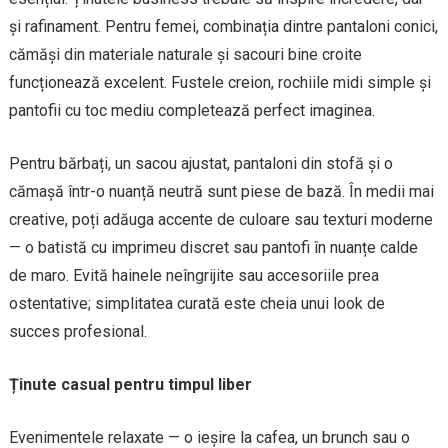
și rafinament. Pentru femei, combinația dintre pantaloni conici,
cămăși din materiale naturale și sacouri bine croite
funcționează excelent. Fustele creion, rochiile midi simple și
pantofii cu toc mediu completează perfect imaginea.
Pentru bărbați, un sacou ajustat, pantaloni din stofă și o
cămașă într-o nuanță neutră sunt piese de bază. În medii mai
creative, poți adăuga accente de culoare sau texturi moderne
— o batistă cu imprimeu discret sau pantofi în nuanțe calde
de maro. Evită hainele neîngrijite sau accesoriile prea
ostentative; simplitatea curată este cheia unui look de
succes profesional.
Ținute casual pentru timpul liber
Evenimentele relaxate — o ieșire la cafea, un brunch sau o