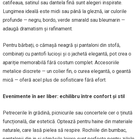
catifeaua, satinul sau dantela fină sunt alegeri inspirate.
Lungimea ideală este midi sau până la gleznă, iar culorile
profunde — negru, bordo, verde smarald sau bleumarin —
adaugă dramatism și rafinament.
Pentru bărbați, o cămașă neagră și pantaloni din stofă,
combinați cu pantofi lucioși și o jachetă elegantă, pot crea o
apariție memorabilă fără costum complet. Accesoriile
metalice discrete — un colier fin, o curea elegantă, o geantă
mică — oferă acel plus de sofisticare fără efort.
Evenimente în aer liber: echilibru între confort și stil
Petrecerile în grădină, picnicurile sau concertele cer o ținută
funcțională, dar estetică. Optează pentru haine din materiale
naturale, care lasă pielea să respire. Rochiile din bumbac,
pantalonii din in și cămășile lejere sunt perfecte pentru zilele