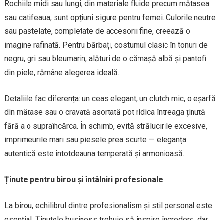
Rochiile midi sau lungi, din materiale fluide precum mătasea
sau catifeaua, sunt opțiuni sigure pentru femei. Culorile neutre
sau pastelate, completate de accesorii fine, creează o
imagine rafinată. Pentru bărbați, costumul clasic în tonuri de
negru, gri sau bleumarin, alături de o cămașă albă și pantofi
din piele, rămâne alegerea ideală.
Detaliile fac diferența: un ceas elegant, un clutch mic, o eșarfă
din mătase sau o cravată asortată pot ridica întreaga ținută
fără a o supraîncărca. În schimb, evită strălucirile excesive,
imprimeurile mari sau piesele prea scurte — eleganța
autentică este întotdeauna temperată și armonioasă.
Ținute pentru birou și întâlniri profesionale
La birou, echilibrul dintre profesionalism și stil personal este
esențial. Ținutele business trebuie să inspire încredere, dar