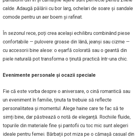
calde. Adaugă pălării cu bor larg, ochelari de soare și sandale
comode pentru un aer boem și rafinat.
În sezonul rece, poți crea același echilibru combinând piese
confortabile — pulovere groase din lână, jeanși sau cizme —
cu accesorii bine alese: o eșarfă colorată sau o geantă din
piele naturală pot transforma o ținută practică într-una chic.
Evenimente personale și ocazii speciale
Fie că este vorba despre o aniversare, o cină romantică sau
un eveniment în familie, ținuta ta trebuie să reflecte
personalitatea și momentul. Alege haine care te fac să te
simți bine, dar păstrează o notă de eleganță. Rochiile fluide,
topurile din materiale fine și pantofii cu toc mic sunt alegeri
ideale pentru femei. Bărbații pot miza pe o cămașă casual din