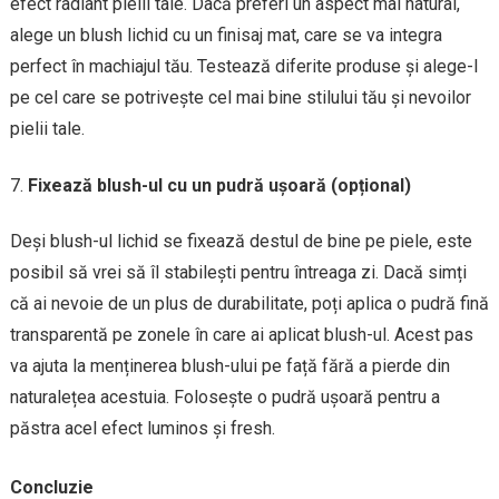
efect radiant pielii tale. Dacă preferi un aspect mai natural,
alege un blush lichid cu un finisaj mat, care se va integra
perfect în machiajul tău. Testează diferite produse și alege-l
pe cel care se potrivește cel mai bine stilului tău și nevoilor
pielii tale.
Fixează blush-ul cu un pudră ușoară (opțional)
Deși blush-ul lichid se fixează destul de bine pe piele, este
posibil să vrei să îl stabilești pentru întreaga zi. Dacă simți
că ai nevoie de un plus de durabilitate, poți aplica o pudră fină
transparentă pe zonele în care ai aplicat blush-ul. Acest pas
va ajuta la menținerea blush-ului pe față fără a pierde din
naturalețea acestuia. Folosește o pudră ușoară pentru a
păstra acel efect luminos și fresh.
Concluzie