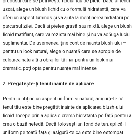
produsul care se potrivește tipului tău de piele. Dacă ai tenul
uscat, alege un blush lichid cu o formulă hidratantă, care va
oferi un aspect luminos și va ajuta la menținerea hidratării pe
parcursul zilei. Dacă ai pielea grasă sau mixtă, alege un blush
lichid matifiant, care va rezista mai bine și nu va adăuga luciu
suplimentar. De asemenea, ține cont de nuanța blush-ului –
pentru un look natural, alege o nuanță care se apropie de
culoarea naturală a obrajilor tăi, iar pentru un look mai
dramatic, poți opta pentru nuanțe mai intense.
Pregătește-ți tenul înainte de aplicare
Pentru a obține un aspect uniform și natural, asigură-te că
tenul tău este bine pregătit înainte de aplicarea blush-ului
lichid. Începe prin a aplica o cremă hidratantă pe față pentru a
crea o bază netedă. Dacă folosești un fond de ten, aplică-l
uniform pe toată fața și asigură-te că este bine estompat