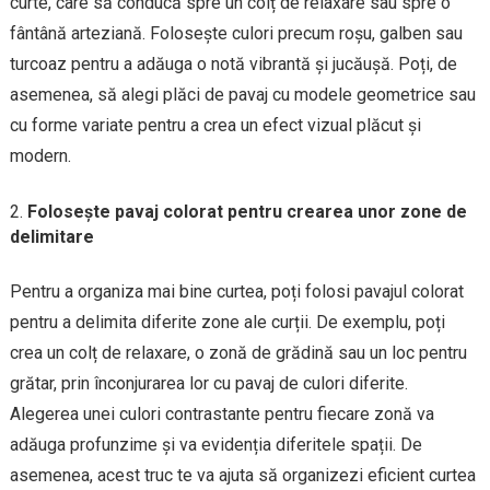
curte, care să conducă spre un colț de relaxare sau spre o
fântână arteziană. Folosește culori precum roșu, galben sau
turcoaz pentru a adăuga o notă vibrantă și jucăușă. Poți, de
asemenea, să alegi plăci de pavaj cu modele geometrice sau
cu forme variate pentru a crea un efect vizual plăcut și
modern.
Folosește pavaj colorat pentru crearea unor zone de
delimitare
Pentru a organiza mai bine curtea, poți folosi pavajul colorat
pentru a delimita diferite zone ale curții. De exemplu, poți
crea un colț de relaxare, o zonă de grădină sau un loc pentru
grătar, prin înconjurarea lor cu pavaj de culori diferite.
Alegerea unei culori contrastante pentru fiecare zonă va
adăuga profunzime și va evidenția diferitele spații. De
asemenea, acest truc te va ajuta să organizezi eficient curtea