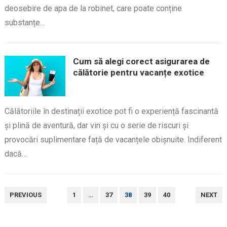
deosebire de apa de la robinet, care poate conține
substanțe…
Cum să alegi corect asigurarea de
călătorie pentru vacanțe exotice
Călătoriile în destinații exotice pot fi o experiență fascinantă
și plină de aventură, dar vin și cu o serie de riscuri și
provocări suplimentare față de vacanțele obișnuite. Indiferent
dacă…
PAGINAȚIE
PREVIOUS
1
…
37
38
39
40
NEXT
ARTICOLE