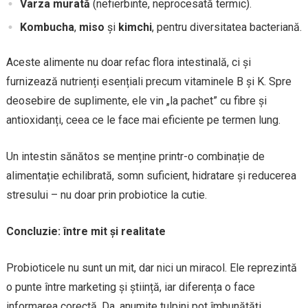
Varza murată
(nefierbinte, neprocesată termic).
Kombucha
,
miso
și
kimchi
, pentru diversitatea bacteriană.
Aceste alimente nu doar refac flora intestinală, ci și
furnizează nutrienți esențiali precum vitaminele B și K. Spre
deosebire de suplimente, ele vin „la pachet” cu fibre și
antioxidanți, ceea ce le face mai eficiente pe termen lung.
Un intestin sănătos se menține printr-o combinație de
alimentație echilibrată, somn suficient, hidratare și reducerea
stresului – nu doar prin probiotice la cutie.
Concluzie: între mit și realitate
Probioticele nu sunt un mit, dar nici un miracol. Ele reprezintă
o punte între marketing și știință, iar diferența o face
informarea corectă. Da, anumite tulpini pot îmbunătăți