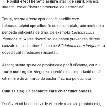
Posibil efect benefic asupra stării de spirit
, prin axa
intestin–creier (datorită producției de serotonină).
Totuși, aceste efecte apar doar în studiile care
folosesc
tulpini specifice
, în doze controlate, administrate o
perioadă suficientă de timp. De exemplu,
Lactobacillus
rhamnosus GG
are dovezi solide pentru prevenirea diareei
cauzate de antibiotice, în timp ce
Bifidobacterium longum
s-a
dovedit util în reducerea anxietății.
Așadar, știința spune că probioticele pot fi eficiente, dar
nu
toate sunt egale
. Alegerea corectă e mai importantă decât
cifra mare de „miliarde de bacterii” scrisă pe etichetă.
Cum să alegi un probiotic care chiar funcționează
Dacă vrei să beneficiezi de efectele reale ale probioticelor,