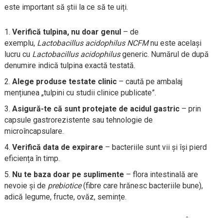
este important să știi la ce să te uiți.
Verifică tulpina, nu doar genul
– de
exemplu,
Lactobacillus acidophilus NCFM
nu este același
lucru cu
Lactobacillus acidophilus
generic. Numărul de după
denumire indică tulpina exactă testată.
Alege produse testate clinic
– caută pe ambalaj
mențiunea „tulpini cu studii clinice publicate”.
Asigură-te că sunt protejate de acidul gastric
– prin
capsule gastrorezistente sau tehnologie de
microîncapsulare.
Verifică data de expirare
– bacteriile sunt vii și își pierd
eficiența în timp.
Nu te baza doar pe suplimente
– flora intestinală are
nevoie și de
prebiotice
(fibre care hrănesc bacteriile bune),
adică legume, fructe, ovăz, semințe.