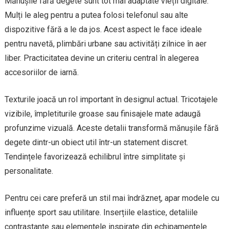
Mănușile fără degete sunt tot mai adaptate vieții digitale.
Mulți le aleg pentru a putea folosi telefonul sau alte
dispozitive fără a le da jos. Acest aspect le face ideale
pentru navetă, plimbări urbane sau activități zilnice în aer
liber. Practicitatea devine un criteriu central în alegerea
accesoriilor de iarnă.
Texturile joacă un rol important în designul actual. Tricotajele
vizibile, împletiturile groase sau finisajele mate adaugă
profunzime vizuală. Aceste detalii transformă mănușile fără
degete dintr-un obiect util într-un statement discret.
Tendințele favorizează echilibrul între simplitate și
personalitate.
Pentru cei care preferă un stil mai îndrăzneț, apar modele cu
influențe sport sau utilitare. Inserțiile elastice, detaliile
contrastante sau elementele inspirate din echipamentele