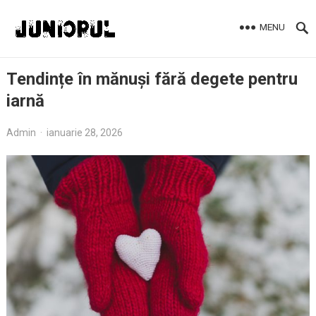
MENU
Tendințe în mănuși fără degete pentru
iarnă
Admin
·
ianuarie 28, 2026