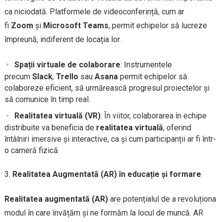
ca niciodată. Platformele de videoconferință, cum ar
fi
Zoom
și
Microsoft Teams
, permit echipelor să lucreze
împreună, indiferent de locația lor.
Spații virtuale de colaborare
: Instrumentele
precum
Slack
,
Trello
sau
Asana
permit echipelor să
colaboreze eficient, să urmărească progresul proiectelor și
să comunice în timp real.
Realitatea virtuală (VR)
: În viitor, colaborarea în echipe
distribuite va beneficia de
realitatea virtuală
, oferind
întâlniri imersive și interactive, ca și cum participanții ar fi într-
o cameră fizică.
Realitatea Augmentată (AR) în educație și formare
Realitatea augmentată (AR)
are potențialul de a revoluționa
modul în care învățăm și ne formăm la locul de muncă. AR