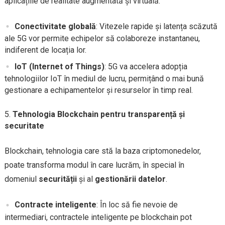
aplicațiile de realitate augmentată și virtuală.
Conectivitate globală
: Vitezele rapide și latența scăzută
ale 5G vor permite echipelor să colaboreze instantaneu,
indiferent de locația lor.
IoT (Internet of Things)
: 5G va accelera adopția
tehnologiilor IoT în mediul de lucru, permițând o mai bună
gestionare a echipamentelor și resurselor în timp real.
Tehnologia Blockchain pentru transparență și
securitate
Blockchain, tehnologia care stă la baza criptomonedelor,
poate transforma modul în care lucrăm, în special în
domeniul
securității
și al
gestionării datelor
.
Contracte inteligente
: În loc să fie nevoie de
intermediari, contractele inteligente pe blockchain pot