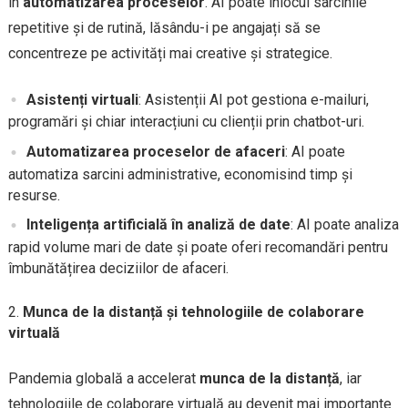
în
automatizarea proceselor
. AI poate înlocui sarcinile
repetitive și de rutină, lăsându-i pe angajați să se
concentreze pe activități mai creative și strategice.
Asistenți virtuali
: Asistenții AI pot gestiona e-mailuri,
programări și chiar interacțiuni cu clienții prin chatbot-uri.
Automatizarea proceselor de afaceri
: AI poate
automatiza sarcini administrative, economisind timp și
resurse.
Inteligența artificială în analiză de date
: AI poate analiza
rapid volume mari de date și poate oferi recomandări pentru
îmbunătățirea deciziilor de afaceri.
Munca de la distanță și tehnologiile de colaborare
virtuală
Pandemia globală a accelerat
munca de la distanță
, iar
tehnologiile de colaborare virtuală au devenit mai importante