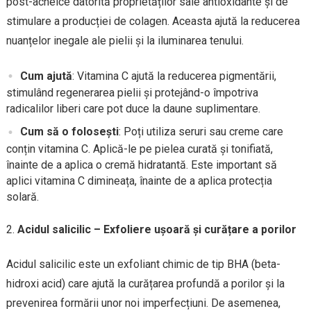
post-acneice datorită proprietăților sale antioxidante și de
stimulare a producției de colagen. Aceasta ajută la reducerea
nuanțelor inegale ale pielii și la iluminarea tenului.
Cum ajută
: Vitamina C ajută la reducerea pigmentării,
stimulând regenerarea pielii și protejând-o împotriva
radicalilor liberi care pot duce la daune suplimentare.
Cum să o folosești
: Poți utiliza seruri sau creme care
conțin vitamina C. Aplică-le pe pielea curată și tonifiată,
înainte de a aplica o cremă hidratantă. Este important să
aplici vitamina C dimineața, înainte de a aplica protecția
solară.
Acidul salicilic – Exfoliere ușoară și curățare a porilor
Acidul salicilic este un exfoliant chimic de tip BHA (beta-
hidroxi acid) care ajută la curățarea profundă a porilor și la
prevenirea formării unor noi imperfecțiuni. De asemenea,