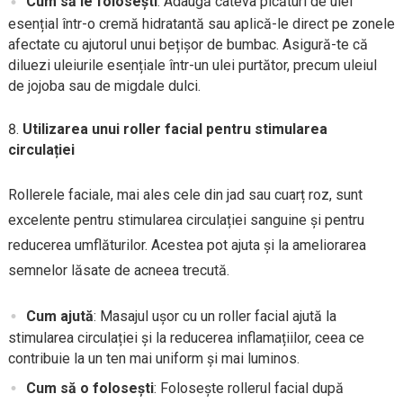
Cum să le folosești
: Adaugă câteva picături de ulei
esențial într-o cremă hidratantă sau aplică-le direct pe zonele
afectate cu ajutorul unui bețișor de bumbac. Asigură-te că
diluezi uleiurile esențiale într-un ulei purtător, precum uleiul
de jojoba sau de migdale dulci.
Utilizarea unui roller facial pentru stimularea
circulației
Rollerele faciale, mai ales cele din jad sau cuarț roz, sunt
excelente pentru stimularea circulației sanguine și pentru
reducerea umflăturilor. Acestea pot ajuta și la ameliorarea
semnelor lăsate de acneea trecută.
Cum ajută
: Masajul ușor cu un roller facial ajută la
stimularea circulației și la reducerea inflamațiilor, ceea ce
contribuie la un ten mai uniform și mai luminos.
Cum să o folosești
: Folosește rollerul facial după