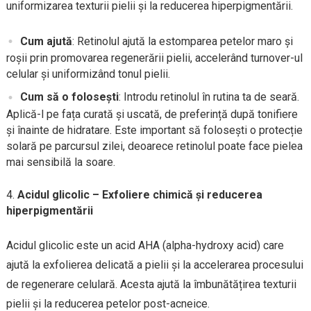
uniformizarea texturii pielii și la reducerea hiperpigmentării.
Cum ajută
: Retinolul ajută la estomparea petelor maro și
roșii prin promovarea regenerării pielii, accelerând turnover-ul
celular și uniformizând tonul pielii.
Cum să o folosești
: Introdu retinolul în rutina ta de seară.
Aplică-l pe fața curată și uscată, de preferință după tonifiere
și înainte de hidratare. Este important să folosești o protecție
solară pe parcursul zilei, deoarece retinolul poate face pielea
mai sensibilă la soare.
Acidul glicolic – Exfoliere chimică și reducerea
hiperpigmentării
Acidul glicolic este un acid AHA (alpha-hydroxy acid) care
ajută la exfolierea delicată a pielii și la accelerarea procesului
de regenerare celulară. Acesta ajută la îmbunătățirea texturii
pielii și la reducerea petelor post-acneice.