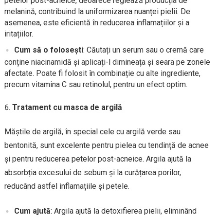
petelor post-acneice, deoarece reglează producția de
melanină, contribuind la uniformizarea nuanței pielii. De
asemenea, este eficientă în reducerea inflamațiilor și a
iritațiilor.
Cum să o folosești
: Căutați un serum sau o cremă care
conține niacinamidă și aplicați-l dimineața și seara pe zonele
afectate. Poate fi folosit în combinație cu alte ingrediente,
precum vitamina C sau retinolul, pentru un efect optim.
Tratament cu masca de argilă
Măștile de argilă, în special cele cu argilă verde sau
bentonită, sunt excelente pentru pielea cu tendință de acnee
și pentru reducerea petelor post-acneice. Argila ajută la
absorbția excesului de sebum și la curățarea porilor,
reducând astfel inflamațiile și petele.
Cum ajută
: Argila ajută la detoxifierea pielii, eliminând