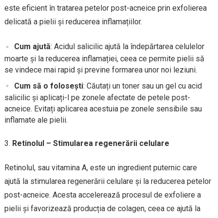
este eficient în tratarea petelor post-acneice prin exfolierea
delicată a pielii și reducerea inflamațiilor.
Cum ajută
: Acidul salicilic ajută la îndepărtarea celulelor
moarte și la reducerea inflamației, ceea ce permite pielii să
se vindece mai rapid și previne formarea unor noi leziuni.
Cum să o folosești
: Căutați un toner sau un gel cu acid
salicilic și aplicați-l pe zonele afectate de petele post-
acneice. Evitați aplicarea acestuia pe zonele sensibile sau
inflamate ale pielii.
Retinolul – Stimularea regenerării celulare
Retinolul, sau vitamina A, este un ingredient puternic care
ajută la stimularea regenerării celulare și la reducerea petelor
post-acneice. Acesta accelerează procesul de exfoliere a
pielii și favorizează producția de colagen, ceea ce ajută la