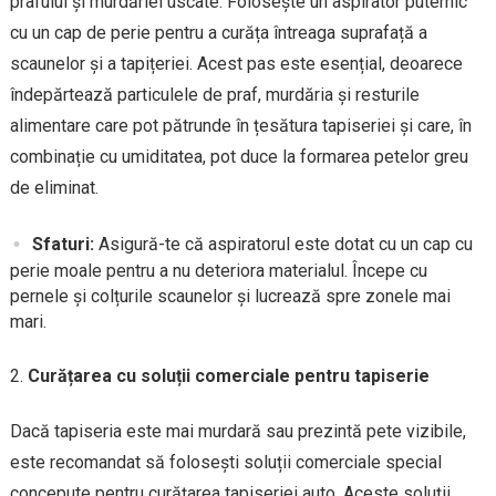
prafului și murdăriei uscate. Folosește un aspirator puternic
cu un cap de perie pentru a curăța întreaga suprafață a
scaunelor și a tapițeriei. Acest pas este esențial, deoarece
îndepărtează particulele de praf, murdăria și resturile
alimentare care pot pătrunde în țesătura tapiseriei și care, în
combinație cu umiditatea, pot duce la formarea petelor greu
de eliminat.
Sfaturi:
Asigură-te că aspiratorul este dotat cu un cap cu
perie moale pentru a nu deteriora materialul. Începe cu
pernele și colțurile scaunelor și lucrează spre zonele mai
mari.
Curățarea cu soluții comerciale pentru tapiserie
Dacă tapiseria este mai murdară sau prezintă pete vizibile,
este recomandat să folosești soluții comerciale special
concepute pentru curățarea tapiseriei auto. Aceste soluții