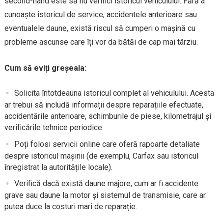
second-hand este să nu verifici istoricul vehiculului. Fără a
cunoaște istoricul de service, accidentele anterioare sau
eventualele daune, există riscul să cumperi o mașină cu
probleme ascunse care îți vor da bătăi de cap mai târziu.
Cum să eviți greșeala:
Solicita întotdeauna istoricul complet al vehiculului. Acesta
ar trebui să includă informații despre reparațiile efectuate,
accidentările anterioare, schimburile de piese, kilometrajul și
verificările tehnice periodice.
Poți folosi servicii online care oferă rapoarte detaliate
despre istoricul mașinii (de exemplu, Carfax sau istoricul
înregistrat la autoritățile locale).
Verifică dacă există daune majore, cum ar fi accidente
grave sau daune la motor și sistemul de transmisie, care ar
putea duce la costuri mari de reparație.